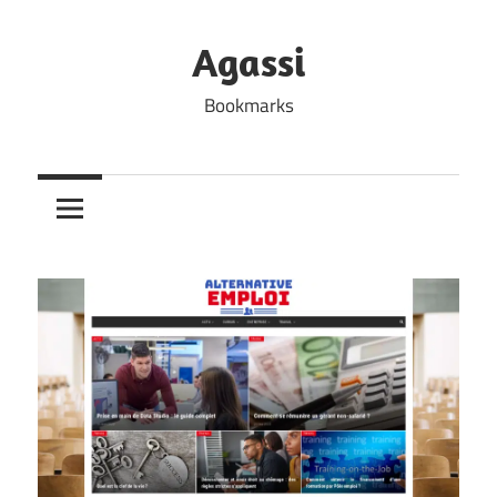
Skip
to
Agassi
content
Bookmarks