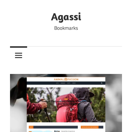
Skip
to
Agassi
content
Bookmarks