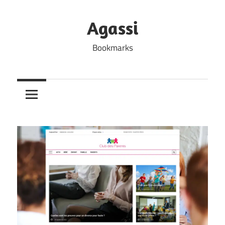
Skip
to
Agassi
content
Bookmarks