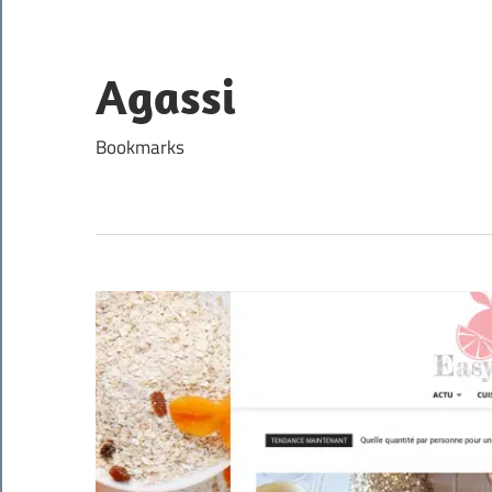
Skip
to
content
Agassi
Bookmarks