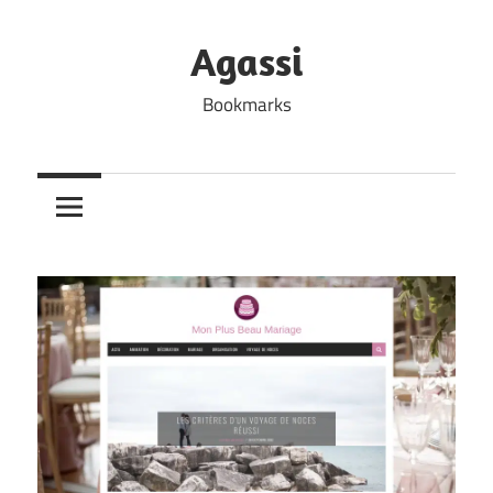
Skip
to
Agassi
content
Bookmarks