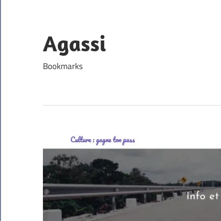
Skip
to
content
Agassi
Bookmarks