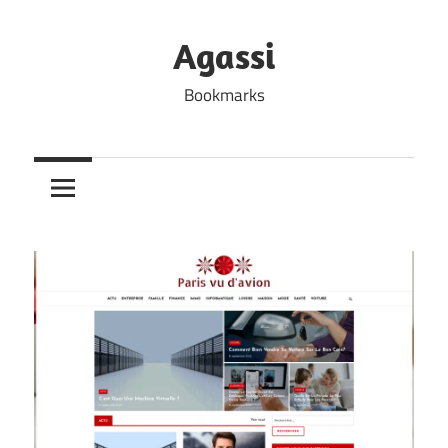
Skip
to
Agassi
content
Bookmarks