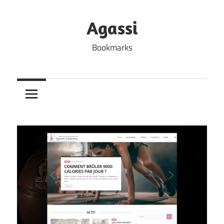
Skip
to
Agassi
content
Bookmarks