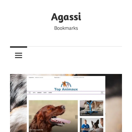
Skip
to
Agassi
content
Bookmarks